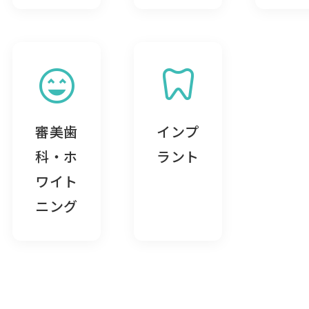
sentiment_very_satisfied
dentistry
審美歯
インプ
科・ホ
ラント
ワイト
ニング