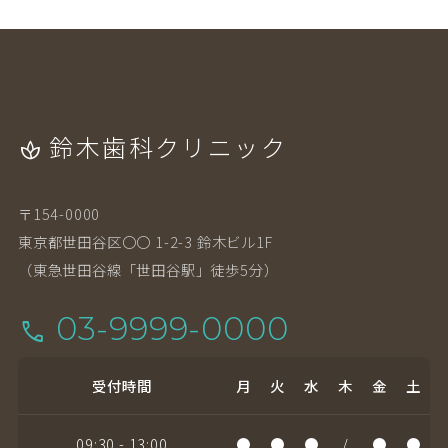
鈴木歯科クリニック
spa
〒154-0000
東京都世田谷区〇〇 1-2-3 鈴木ビル1F
（東急世田谷線「世田谷駅」徒歩5分）
03-9999-0000
call
受付時間
月
火
水
木
金
土
09:30 - 13:00
●
●
●
/
●
●