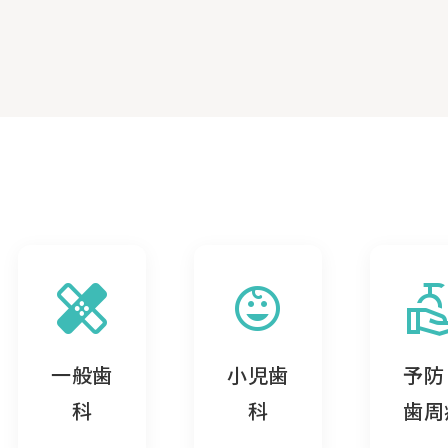
healing
child_care
clean_h
一般歯
小児歯
予防
科
科
歯周