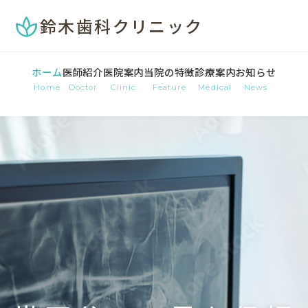
spa
鈴木歯科クリニック
ホーム
医師紹介
医院案内
当院の特徴
診療案内
お知らせ
Home
Doctor
Clinic
Feature
Medical
News